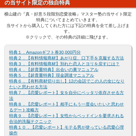
の当サイト限定の独自特典
横山建の『真・好意５段階別恋愛攻略』マスター塾の当サイト限定
特典についてまとめていきます。
当サイトから購入してくれた方には下記の特典を全て差し上げま
す。
※クリックで、その特典の詳細に飛びます。
特典１．Amazonギフト券30,000円分
特典２．【有料情報商材】あがり症、口下手を克服する方法
特典３．【有料情報商材】別れた恋人とヨリを戻すには？
特典４．【超貴重特典】出会いの裏マニュアル
特典５．【超貴重特典】現金調達マニュアル
特典６．【有料商材切り出し】12の会話でこの人の女になり
たいと思わせる方法
特典７．【恋愛レポート】女を自分にベッタリ依存させる方
法
特典８．【恋愛レポート】相手にもう一度会いたいと思わせ
るデート攻略方
特典９．【恋愛レポート】女性からベッドインを要求される
合法的洗脳テクニック
特典１０．【恋愛レポート】モテる男が使っている恋愛心理
操作